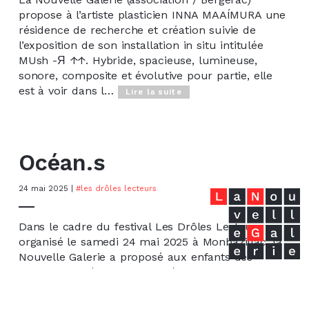
propose à l’artiste plasticien INNA MAAÍMURA une
résidence de recherche et création suivie de
l’exposition de son installation in situ intitulée
MUsh -Я ↑↑. Hybride, spacieuse, lumineuse,
sonore, composite et évolutive pour partie, elle
est à voir dans l…
Lire la suite
Océan.s
24 mai 2025
|
#les drôles lecteurs
Dans le cadre du festival Les Drôles Lecteurs
organisé le samedi 24 mai 2025 à Monbazillac, la
Nouvelle Galerie a proposé aux enfants des
ateliers de création sur le thème du festival :
Océan’S. LNG a confié la création du projet et
l’animation des ateliers à deux jeunes étudiants en